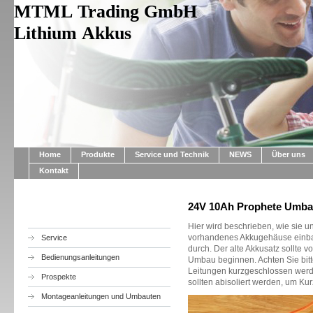
MTML Trading GmbH
Lithium Akkus
Home
Produkte
Service und Technik
NEWS
Über uns
Kontakt
24V 10Ah Prophete Umba
Hier wird beschrieben, wie sie 
vorhandenes Akkugehäuse einbaue
Service
durch. Der alte Akkusatz sollte v
Bedienungsanleitungen
Umbau beginnen. Achten Sie bitte
Leitungen kurzgeschlossen werde
Prospekte
sollten abisoliert werden, um Ku
Montageanleitungen und Umbauten