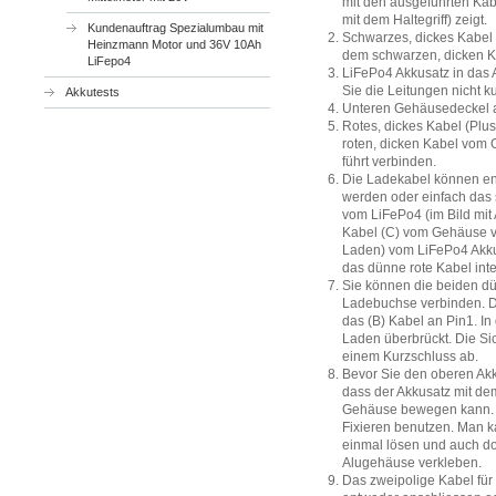
mit den ausgeführten Kab
mit dem Haltegriff) zeigt.
Kundenauftrag Spezialumbau mit
Schwarzes, dickes Kabel
Heinzmann Motor und 36V 10Ah
dem schwarzen, dicken 
LiFepo4
LiFePo4 Akkusatz in das 
Sie die Leitungen nicht k
Akkutests
Unteren Gehäusedeckel 
Rotes, dickes Kabel (Plu
roten, dicken Kabel vom
führt verbinden.
Die Ladekabel können en
werden oder einfach das
vom LiFePo4 (im Bild mit
Kabel (C) vom Gehäuse ve
Laden) vom LiFePo4 Akku 
das dünne rote Kabel inte
Sie können die beiden dü
Ladebuchse verbinden. Da
das (B) Kabel an Pin1. In
Laden überbrückt. Die Sic
einem Kurzschluss ab.
Bevor Sie den oberen Akku
dass der Akkusatz mit dem
Gehäuse bewegen kann. S
Fixieren benutzen. Man k
einmal lösen und auch do
Alugehäuse verkleben.
Das zweipolige Kabel fü