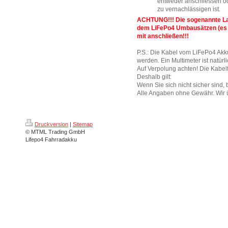
entweder anschliessen o
zu vernachlässigen ist.
ACHTUNG!!! Die sogenannte Lad
dem LiFePo4 Umbausätzen (es l
mit anschließen!!!
P.S.: Die Kabel vom LiFePo4 Akk
werden. Ein Multimeter ist natürl
Auf Verpolung achten! Die Kabel
Deshalb gilt:
Wenn Sie sich nicht sicher sind, 
Alle Angaben ohne Gewähr. Wir 
Druckversion
|
Sitemap
© MTML Trading GmbH
Lifepo4 Fahrradakku