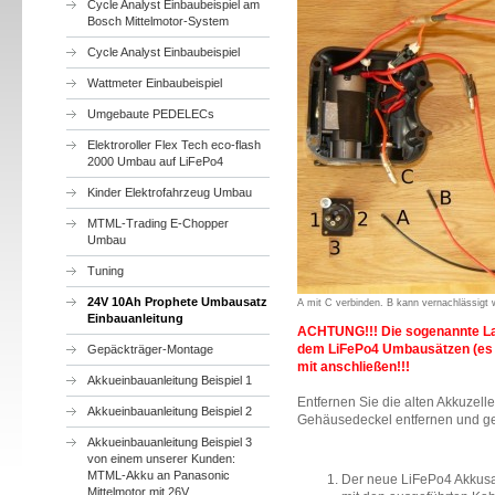
Cycle Analyst Einbaubeispiel am
Bosch Mittelmotor-System
Cycle Analyst Einbaubeispiel
Wattmeter Einbaubeispiel
Umgebaute PEDELECs
Elektroroller Flex Tech eco-flash
2000 Umbau auf LiFePo4
Kinder Elektrofahrzeug Umbau
MTML-Trading E-Chopper
Umbau
Tuning
24V 10Ah Prophete Umbausatz
A mit C verbinden. B kann vernachlässigt 
Einbauanleitung
ACHTUNG!!! Die sogenannte Lad
dem LiFePo4 Umbausätzen (es l
Gepäckträger-Montage
mit anschließen!!!
Akkueinbauanleitung Beispiel 1
Entfernen Sie die alten Akkuzel
Akkueinbauanleitung Beispiel 2
Gehäusedeckel entfernen und geh
Akkueinbauanleitung Beispiel 3
von einem unserer Kunden:
MTML-Akku an Panasonic
Der neue LiFePo4 Akkusat
Mittelmotor mit 26V