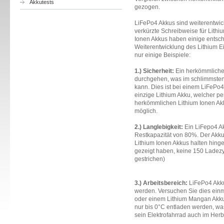
Akkutests
gezogen.
LiFePo4 Akkus sind weiterentwick
verkürzte Schreibweise für Lith
Ionen Akkus haben einige entsch
Weiterentwicklung des Lithium 
nur einige Beispiele:
1.) Sicherheit:
Ein herkömmlicher
durchgehen, was im schlimmsten 
kann. Dies ist bei einem LiFePo4
einzige Lithium Akku, welcher per 
herkömmlichen Lithium Ionen Akk
möglich.
2.) Langlebigkeit:
Ein LiFepo4 Ak
Restkapazität von 80%. Der Akku
Lithium Ionen Akkus halten hing
gezeigt haben, keine 150 Ladez
gestrichen)
3.) Arbeitsbereich:
LiFePo4 Akku
werden. Versuchen Sie dies ein
oder einem Lithium Mangan Akku
nur bis 0°C entladen werden, wa
sein Elektrofahrrad auch im Her