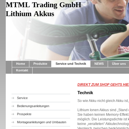
MTML Trading GmbH
Lithium Akkus
Home
Produkte
Service und Technik
NEWS
Über uns
Kontakt
DIREKT ZUM SHOP GEHTS HIER
Technik
Service
So wie Akku nicht gleich Akku ist
Bedienungsanleitungen
Lithium Ionen Akkus sind „Stand 
Prospekte
Sie haben keinen Memory-Effekt.
möglich. Die Leistungsdichte ist 
Montageanleitungen und Umbauten
keine „veralteten“ Akkutechnologi
Vergleich zwischen herkömmlich