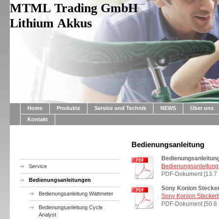
MTML Trading GmbH
Lithium Akkus
Home
Produkte
Service und Technik
NEWS
Über uns
Kontakt
Bedienungsanleitung
Bedienungsanleitun
Bedienungsanleitun
Service
PDF-Dokument [13.7
Bedienungsanleitungen
Sony Konion Stecke
Bedienungsanleitung Wattmeter
Sony Konion Stecker
PDF-Dokument [50.8 
Bedienungsanleitung Cycle
Analyst