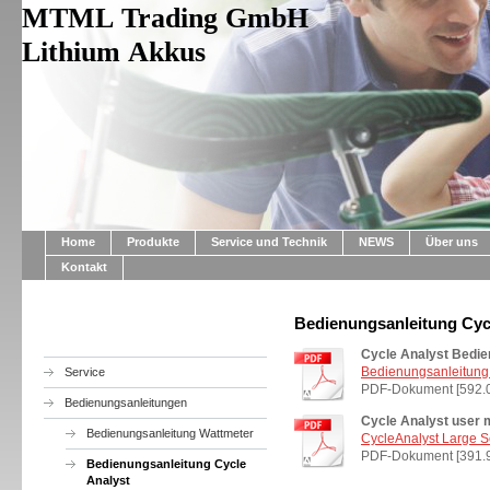
MTML Trading GmbH
Lithium Akkus
Home
Produkte
Service und Technik
NEWS
Über uns
Kontakt
Bedienungsanleitung Cyc
Cycle Analyst Bedie
Bedienungsanleitung
Service
PDF-Dokument [592.
Bedienungsanleitungen
Cycle Analyst user 
Bedienungsanleitung Wattmeter
CycleAnalyst Large 
PDF-Dokument [391.
Bedienungsanleitung Cycle
Analyst