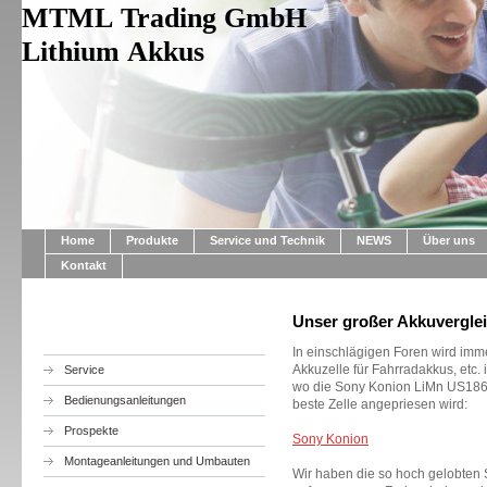
MTML Trading GmbH
Lithium Akkus
Home
Produkte
Service und Technik
NEWS
Über uns
Kontakt
Unser großer Akkuverglei
In einschlägigen Foren wird imme
Akkuzelle für Fahrradakkus, etc. 
Service
wo die Sony Konion LiMn US1865
Bedienungsanleitungen
beste Zelle angepriesen wird:
Prospekte
Sony Konion
Montageanleitungen und Umbauten
Wir haben die so hoch gelobten 