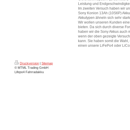
Leistung und Endgeschwindigkeit
Im zweiten Versuch haben wir 
Sony Konion 13Ah (10S6P) Akku 
Akkutypen ähneln sich sehr stark
Wir wollen unseren Kunden eine
bieten. Da sich durch diverse Fo
haben wir die Sony Akkus auch
wenn der oben gezeigte Versuch
kann. Sie haben somit die Wahl,
einen unsere LiFePo4 oder LiC
Druckversion
|
Sitemap
© MTML Trading GmbH
Lifepo4 Fahrradakku