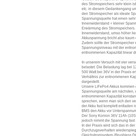
des Stromspeichers sehr klein is
etc. in diesem Gedankengang unb
den Stromspeicher als ideale Sp
Spannungsquelle hat einen sehr 
Innenwiderstand = kleiner Spann
Erwärmung des Stromspeichers. A
Innenwiderstand, umso höher lie
Akkuspannung bricht also kaum o
Zudem sollte der Stromspeicher 
Spannungsniveau mit der entnom
entnommenen Kapazität linear d
In unserem Versuch mit vier ver
belastet. Die Belastung lag bei 
500 Watt bei 36V in der Praxis e
Verhältnis zur entnommenen Kap
dargestellt.
Unsere LiFePo4 Akkus kommen d
Spannungsquelle am nächsten, d
entnommenen Kapazität konstant
sprechen, wenn man sich den ver
der Akku fast komplett entladen 
BMS den Akku vor Unterspannung
Der Sony Konion 36V 11Ah (10S5P
jedoch nimmt die Spannung fast 
In der Praxis wird sich das in d
Durchzugsverhalten wiederspieg
Gleichstromsystem (Brushless DC