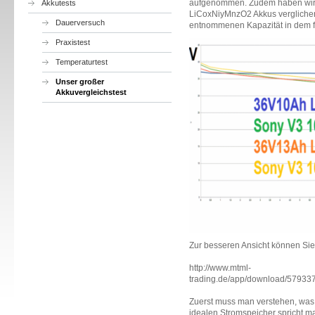
aufgenommen. Zudem haben wir 
Akkutests
LiCoxNiyMnzO2 Akkus vergliche
Dauerversuch
entnommenen Kapazität in dem f
Praxistest
Temperaturtest
Unser großer
Akkuvergleichstest
Zur besseren Ansicht können Si
http://www.mtml-
trading.de/app/download/5793
Zuerst muss man verstehen, was 
idealen Stromspeicher spricht 