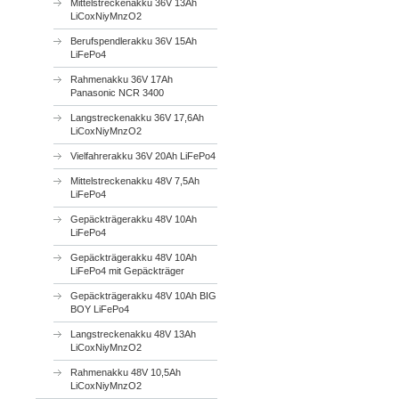
Mittelstreckenakku 36V 13Ah
LiCoxNiyMnzO2
Berufspendlerakku 36V 15Ah
LiFePo4
Rahmenakku 36V 17Ah
Panasonic NCR 3400
Langstreckenakku 36V 17,6Ah
LiCoxNiyMnzO2
Vielfahrerakku 36V 20Ah LiFePo4
Mittelstreckenakku 48V 7,5Ah
LiFePo4
Gepäckträgerakku 48V 10Ah
LiFePo4
Gepäckträgerakku 48V 10Ah
LiFePo4 mit Gepäckträger
Gepäckträgerakku 48V 10Ah BIG
BOY LiFePo4
Langstreckenakku 48V 13Ah
LiCoxNiyMnzO2
Rahmenakku 48V 10,5Ah
LiCoxNiyMnzO2