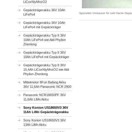
LiCoxNiyMnzO2
Gepäckträgerakku 36V 10Ah
Spezielles Umbauset für sehr flache Gepä
LiFePo4
Gepäckträgerakku 36V 10Ah
LiFePo4 mit Gepäckträger
Gepäckträgerakku Typ II 36V
10Ah LiFePo4 wie Aldi Phylion
Zhenlong
Gepäckträgerakku Typ II 36V
10Ah LiFePo4 mit Gepäckträger
Gepäckträgerakku Typ II 36V
15,4Ah LiCoxNiyMnzO2 wie Aldi
Phylion Zhenlong
Mittelmotor 8Fun Bafang Akku
36V 11,6Ah Panasonic NCR 2900
Panasonic NCR18650PF 36V
11,6Ah LiMn Akku
Sony Konion US18650V3 36V
11Ah LiMn Gepäckträgerakku
Sony Konion US18650V3 36V
13Ah LiMn Akku