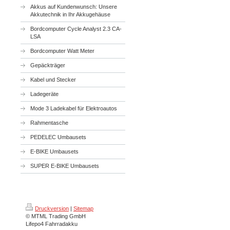
Akkus auf Kundenwunsch: Unsere
Akkutechnik in Ihr Akkugehäuse
Bordcomputer Cycle Analyst 2.3 CA-
LSA
Bordcomputer Watt Meter
Gepäckträger
Kabel und Stecker
Ladegeräte
Mode 3 Ladekabel für Elektroautos
Rahmentasche
PEDELEC Umbausets
E-BIKE Umbausets
SUPER E-BIKE Umbausets
Druckversion
|
Sitemap
© MTML Trading GmbH
Lifepo4 Fahrradakku