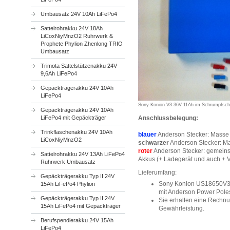
Umbausatz 24V 10Ah LiFePo4
Sattelrohrakku 24V 18Ah
LiCoxNiyMnzO2 Ruhrwerk &
Prophete Phylion Zhenlong TRIO
Umbausatz
Trimota Sattelstützenakku 24V
9,6Ah LiFePo4
Gepäckträgerakku 24V 10Ah
LiFePo4
Sony Konion V3 36V 11Ah im Schrumpfsc
Gepäckträgerakku 24V 10Ah
LiFePo4 mit Gepäckträger
Anschlussbelegung:
Trinkflaschenakku 24V 10Ah
blauer
Anderson Stecker: Masse 
LiCoxNiyMnzO2
schwarzer
Anderson Stecker: Ma
roter
Anderson Stecker: gemein
Sattelrohrakku 24V 13Ah LiFePo4
Akkus (+ Ladegerät und auch + V
Ruhrwerk Umbausatz
Lieferumfang:
Gepäckträgerakku Typ II 24V
Sony Konion US18650V3 
15Ah LiFePo4 Phylion
mit Anderson Power Pole
Gepäckträgerakku Typ II 24V
Sie erhalten eine Rechn
15Ah LiFePo4 mit Gepäckträger
Gewährleistung.
Berufspendlerakku 24V 15Ah
LiFePo4