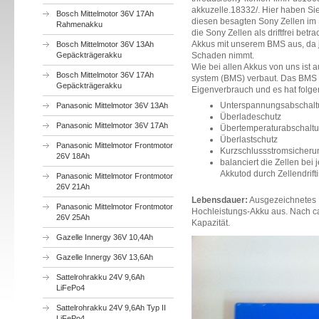
akkuzelle.18332/. Hier haben Sie
Bosch Mittelmotor 36V 17Ah
diesen besagten Sony Zellen im
Rahmenakku
die Sony Zellen als driftfrei bet
Akkus mit unserem BMS aus, da j
Bosch Mittelmotor 36V 13Ah
Gepäckträgerakku
Schaden nimmt.
Wie bei allen Akkus von uns ist
Bosch Mittelmotor 36V 17Ah
system (BMS) verbaut. Das BMS i
Gepäckträgerakku
Eigenverbrauch und es hat folge
Unterspannungsabschal
Panasonic Mittelmotor 36V 13Ah
Überladeschutz
Panasonic Mittelmotor 36V 17Ah
Übertemperaturabschalt
Überlastschutz
Panasonic Mittelmotor Frontmotor
Kurzschlussstromsicheru
26V 18Ah
balanciert die Zellen be
Akkutod durch Zellendrift
Panasonic Mittelmotor Frontmotor
26V 21Ah
Lebensdauer:
Ausgezeichnetes 
Panasonic Mittelmotor Frontmotor
Hochleistungs-Akku aus. Nach c
26V 25Ah
Kapazität.
Gazelle Innergy 36V 10,4Ah
Gazelle Innergy 36V 13,6Ah
Sattelrohrakku 24V 9,6Ah
LiFePo4
Sattelrohrakku 24V 9,6Ah Typ II
LiFePo4