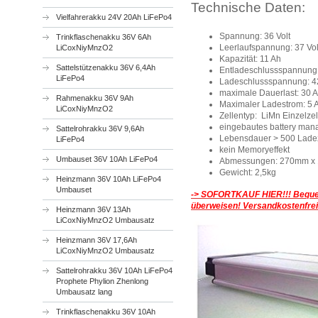
Technische Daten:
Vielfahrerakku 24V 20Ah LiFePo4
Spannung: 36 Volt
Trinkflaschenakku 36V 6Ah
Leerlaufspannung: 37 Vol
LiCoxNiyMnzO2
Kapazität: 11 Ah
Sattelstützenakku 36V 6,4Ah
Entladeschlussspannung:
LiFePo4
Ladeschlussspannung: 42
maximale Dauerlast: 30 
Rahmenakku 36V 9Ah
Maximaler Ladestrom: 5
LiCoxNiyMnzO2
Zellentyp: LiMn Einzelze
eingebautes battery ma
Sattelrohrakku 36V 9,6Ah
Lebensdauer > 500 Lade
LiFePo4
kein Memoryeffekt
Umbauset 36V 10Ah LiFePo4
Abmessungen: 270mm x
Gewicht: 2,5kg
Heinzmann 36V 10Ah LiFePo4
Umbauset
-> SOFORTKAUF HIER!!!
Beque
überweisen! Versandkostenfrei
Heinzmann 36V 13Ah
LiCoxNiyMnzO2 Umbausatz
Heinzmann 36V 17,6Ah
LiCoxNiyMnzO2 Umbausatz
Sattelrohrakku 36V 10Ah LiFePo4
Prophete Phylion Zhenlong
Umbausatz lang
Trinkflaschenakku 36V 10Ah