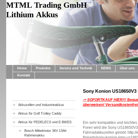
MTML Trading GmbH
Lithium Akkus
Home
Produkte
Service und Technik
NEWS
Über uns
Kontakt
Sony Konion US18650V3 
-> SOFORTKAUF HIER!!!
Beque
überweisen! Versandkostenfrei
Akkuzellen und Industrieakkus
Akkus für Golf Trolley Caddy
Akkus für PEDELECS und E-BIKES
Ein sehr kompaktes und leichtes
Foren wird die Sony US18650V3 K
Bosch Mittelmotor 36V 13Ah
Fahrradakkuzellen gelobt: http:
Rahmenakku
threads/sony-konion-limn-us186