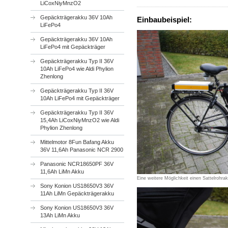
LiCoxNiyMnzO2
Gepäckträgerakku 36V 10Ah
Einbaubeispiel:
LiFePo4
Gepäckträgerakku 36V 10Ah
LiFePo4 mit Gepäckträger
Gepäckträgerakku Typ II 36V
10Ah LiFePo4 wie Aldi Phylion
Zhenlong
Gepäckträgerakku Typ II 36V
10Ah LiFePo4 mit Gepäckträger
Gepäckträgerakku Typ II 36V
15,4Ah LiCoxNiyMnzO2 wie Aldi
Phylion Zhenlong
Mittelmotor 8Fun Bafang Akku
36V 11,6Ah Panasonic NCR 2900
Panasonic NCR18650PF 36V
11,6Ah LiMn Akku
Eine weitere Möglichkeit einen Sattelrohra
Sony Konion US18650V3 36V
11Ah LiMn Gepäckträgerakku
Sony Konion US18650V3 36V
13Ah LiMn Akku