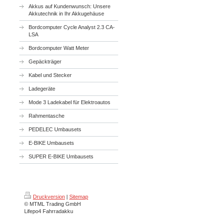
Akkus auf Kundenwunsch: Unsere
Akkutechnik in Ihr Akkugehäuse
Bordcomputer Cycle Analyst 2.3 CA-
LSA
Bordcomputer Watt Meter
Gepäckträger
Kabel und Stecker
Ladegeräte
Mode 3 Ladekabel für Elektroautos
Rahmentasche
PEDELEC Umbausets
E-BIKE Umbausets
SUPER E-BIKE Umbausets
Druckversion
|
Sitemap
© MTML Trading GmbH
Lifepo4 Fahrradakku