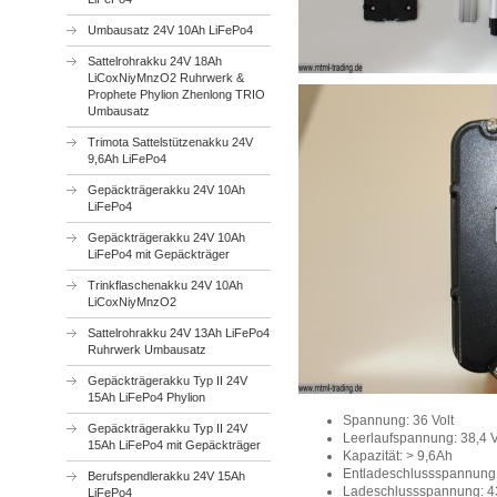
Umbausatz 24V 10Ah LiFePo4
Sattelrohrakku 24V 18Ah
LiCoxNiyMnzO2 Ruhrwerk &
Prophete Phylion Zhenlong TRIO
Umbausatz
Trimota Sattelstützenakku 24V
9,6Ah LiFePo4
Gepäckträgerakku 24V 10Ah
LiFePo4
Gepäckträgerakku 24V 10Ah
LiFePo4 mit Gepäckträger
Trinkflaschenakku 24V 10Ah
LiCoxNiyMnzO2
Sattelrohrakku 24V 13Ah LiFePo4
Ruhrwerk Umbausatz
Gepäckträgerakku Typ II 24V
15Ah LiFePo4 Phylion
Spannung: 36 Volt
Gepäckträgerakku Typ II 24V
Leerlaufspannung: 38,4 V
15Ah LiFePo4 mit Gepäckträger
Kapazität: > 9,6Ah
Entladeschlussspannung:
Berufspendlerakku 24V 15Ah
Ladeschlussspannung: 43
LiFePo4