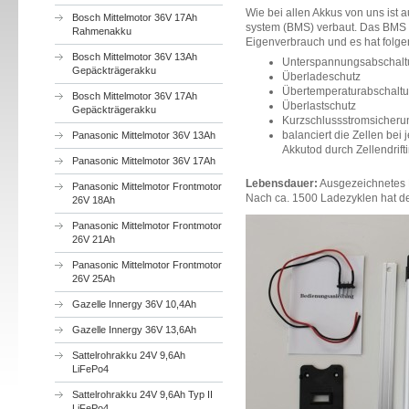
Wie bei allen Akkus von uns ist
Bosch Mittelmotor 36V 17Ah
system (BMS) verbaut. Das BMS i
Rahmenakku
Eigenverbrauch und es hat folge
Bosch Mittelmotor 36V 13Ah
Unterspannungsabschal
Gepäckträgerakku
Überladeschutz
Übertemperaturabschalt
Bosch Mittelmotor 36V 17Ah
Überlastschutz
Gepäckträgerakku
Kurzschlussstromsicheru
balanciert die Zellen be
Panasonic Mittelmotor 36V 13Ah
Akkutod durch Zellendrift
Panasonic Mittelmotor 36V 17Ah
Lebensdauer:
Ausgezeichnetes 
Panasonic Mittelmotor Frontmotor
Nach ca. 1500 Ladezyklen hat de
26V 18Ah
Panasonic Mittelmotor Frontmotor
26V 21Ah
Panasonic Mittelmotor Frontmotor
26V 25Ah
Gazelle Innergy 36V 10,4Ah
Gazelle Innergy 36V 13,6Ah
Sattelrohrakku 24V 9,6Ah
LiFePo4
Sattelrohrakku 24V 9,6Ah Typ II
LiFePo4