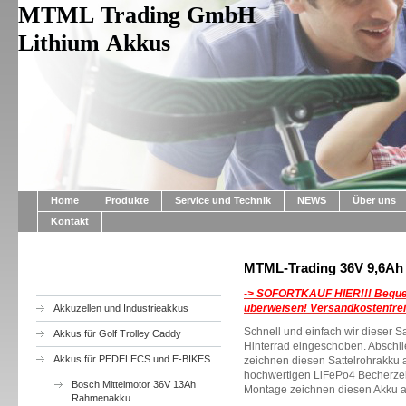
MTML Trading GmbH
Lithium Akkus
Home
Produkte
Service und Technik
NEWS
Über uns
Kontakt
MTML-Trading 36V 9,6Ah 
-> SOFORTKAUF HIER!!!
Beque
überweisen! Versandkostenfrei
Akkuzellen und Industrieakkus
Schnell und einfach wir dieser S
Akkus für Golf Trolley Caddy
Hinterrad eingeschoben. Abschl
Akkus für PEDELECS und E-BIKES
zeichnen diesen Sattelrohrakku a
hochwertigen LiFePo4 Becherzell
Bosch Mittelmotor 36V 13Ah
Montage zeichnen diesen Akku a
Rahmenakku