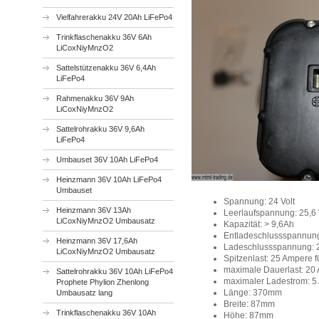
Vielfahrerakku 24V 20Ah LiFePo4
Trinkflaschenakku 36V 6Ah
LiCoxNiyMnzO2
Sattelstützenakku 36V 6,4Ah
LiFePo4
Rahmenakku 36V 9Ah
LiCoxNiyMnzO2
Sattelrohrakku 36V 9,6Ah
LiFePo4
Umbauset 36V 10Ah LiFePo4
Heinzmann 36V 10Ah LiFePo4
Umbauset
Spannung: 24 Volt
Heinzmann 36V 13Ah
Leerlaufspannung: 25,6 
LiCoxNiyMnzO2 Umbausatz
Kapazität: > 9,6Ah
Entladeschlussspannung
Heinzmann 36V 17,6Ah
Ladeschlussspannung: 2
LiCoxNiyMnzO2 Umbausatz
Spitzenlast: 25 Ampere f
maximale Dauerlast: 20 
Sattelrohrakku 36V 10Ah LiFePo4
maximaler Ladestrom: 5
Prophete Phylion Zhenlong
Länge: 370mm
Umbausatz lang
Breite: 87mm
Trinkflaschenakku 36V 10Ah
Höhe: 87mm