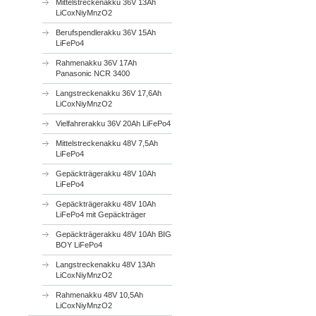
Mittelstreckenakku 36V 13Ah
LiCoxNiyMnzO2
Berufspendlerakku 36V 15Ah
LiFePo4
Rahmenakku 36V 17Ah
Panasonic NCR 3400
Langstreckenakku 36V 17,6Ah
LiCoxNiyMnzO2
Vielfahrerakku 36V 20Ah LiFePo4
Mittelstreckenakku 48V 7,5Ah
LiFePo4
Gepäckträgerakku 48V 10Ah
LiFePo4
Gepäckträgerakku 48V 10Ah
LiFePo4 mit Gepäckträger
Gepäckträgerakku 48V 10Ah BIG
BOY LiFePo4
Langstreckenakku 48V 13Ah
LiCoxNiyMnzO2
Rahmenakku 48V 10,5Ah
LiCoxNiyMnzO2