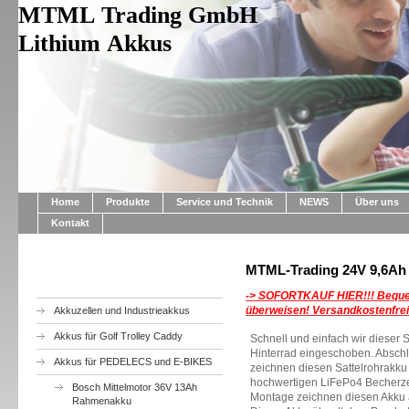
MTML Trading GmbH
Lithium Akkus
Home
Produkte
Service und Technik
NEWS
Über uns
Kontakt
MTML-Trading 24V 9,6Ah L
-> SOFORTKAUF HIER!!!
Beque
überweisen! Versandkostenfrei
Akkuzellen und Industrieakkus
Akkus für Golf Trolley Caddy
Schnell und einfach wir dieser 
Hinterrad eingeschoben. Absch
Akkus für PEDELECS und E-BIKES
zeichnen diesen Sattelrohrakku 
hochwertigen LiFePo4 Becherzel
Bosch Mittelmotor 36V 13Ah
Montage zeichnen diesen Akku 
Rahmenakku