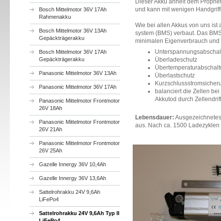
Dieser Akku ähnelt dem Prophe
und kann mit wenigen Handgriff
Bosch Mittelmotor 36V 17Ah
Rahmenakku
Wie bei allen Akkus von uns is
Bosch Mittelmotor 36V 13Ah
system (BMS) verbaut. Das BMS 
Gepäckträgerakku
minimalen Eigenverbrauch und 
Unterspannungsabscha
Bosch Mittelmotor 36V 17Ah
Überladeschutz
Gepäckträgerakku
Übertemperaturabschal
Panasonic Mittelmotor 36V 13Ah
Überlastschutz
Kurzschlussstromsicher
Panasonic Mittelmotor 36V 17Ah
balanciert die Zellen b
Akkutod durch Zellendrif
Panasonic Mittelmotor Frontmotor
26V 18Ah
Lebensdauer:
Ausgezeichnetes
Panasonic Mittelmotor Frontmotor
aus. Nach ca. 1500 Ladezyklen 
26V 21Ah
Panasonic Mittelmotor Frontmotor
26V 25Ah
Gazelle Innergy 36V 10,4Ah
Gazelle Innergy 36V 13,6Ah
Sattelrohrakku 24V 9,6Ah
LiFePo4
Sattelrohrakku 24V 9,6Ah Typ II
LiFePo4