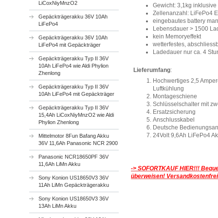
LiCoxNiyMnzO2
Gewicht: 3,1kg inklusiv
Zellenanzahl: LiFePo4 E
Gepäckträgerakku 36V 10Ah
eingebautes battery ma
LiFePo4
Lebensdauer > 1500 La
kein Memoryeffekt
Gepäckträgerakku 36V 10Ah
wetterfestes, abschlies
LiFePo4 mit Gepäckträger
Ladedauer nur ca. 4 Stu
Gepäckträgerakku Typ II 36V
10Ah LiFePo4 wie Aldi Phylion
Lieferumfang
:
Zhenlong
Hochwertiges 2,5 Ampere
Gepäckträgerakku Typ II 36V
Luftkühlung
10Ah LiFePo4 mit Gepäckträger
Montageschiene
Schlüsselschalter mit zw
Gepäckträgerakku Typ II 36V
Ersatzsicherung
15,4Ah LiCoxNiyMnzO2 wie Aldi
Anschlusskabel
Phylion Zhenlong
Deutsche Bedienungsan
24Volt 9,6Ah LiFePo4 A
Mittelmotor 8Fun Bafang Akku
36V 11,6Ah Panasonic NCR 2900
Panasonic NCR18650PF 36V
11,6Ah LiMn Akku
-> SOFORTKAUF HIER!!!
Beque
überweisen! Versandkostenfrei
Sony Konion US18650V3 36V
11Ah LiMn Gepäckträgerakku
Sony Konion US18650V3 36V
13Ah LiMn Akku