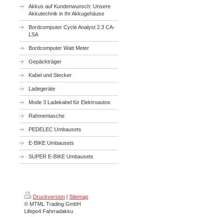
Akkus auf Kundenwunsch: Unsere
Akkutechnik in Ihr Akkugehäuse
Bordcomputer Cycle Analyst 2.3 CA-
LSA
Bordcomputer Watt Meter
Gepäckträger
Kabel und Stecker
Ladegeräte
Mode 3 Ladekabel für Elektroautos
Rahmentasche
PEDELEC Umbausets
E-BIKE Umbausets
SUPER E-BIKE Umbausets
Druckversion
|
Sitemap
© MTML Trading GmbH
Lifepo4 Fahrradakku