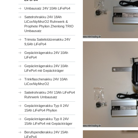
Umbausatz 24V 10Ah LiFePo4
Sattelrohrakku 24V 18Ah
LiCoxNiyMnzO2 Ruhrwerk &
Prophete Phylion Zhenlong TRIO
Umbausatz
Trimota Sattelstützenakku 24V
9,6Ah LiFePo4
Gepäckträgerakku 24V 10Ah
LiFePo4
Gepäckträgerakku 24V 10Ah
LiFePo4 mit Gepäckträger
Trinkflaschenakku 24V 10Ah
LiCoxNiyMnzO2
Sattelrohrakku 24V 13Ah LiFePo4
Ruhrwerk Umbausatz
Gepäckträgerakku Typ II 24V
15Ah LiFePo4 Phylion
Gepäckträgerakku Typ II 24V
15Ah LiFePo4 mit Gepäckträger
Berufspendlerakku 24V 15Ah
LiFePo4