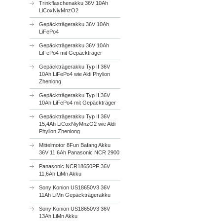
Trinkflaschenakku 36V 10Ah
LiCoxNiyMnzO2
Gepäckträgerakku 36V 10Ah
LiFePo4
Gepäckträgerakku 36V 10Ah
LiFePo4 mit Gepäckträger
Gepäckträgerakku Typ II 36V
10Ah LiFePo4 wie Aldi Phylion
Zhenlong
Gepäckträgerakku Typ II 36V
10Ah LiFePo4 mit Gepäckträger
Gepäckträgerakku Typ II 36V
15,4Ah LiCoxNiyMnzO2 wie Aldi
Phylion Zhenlong
Mittelmotor 8Fun Bafang Akku
36V 11,6Ah Panasonic NCR 2900
Panasonic NCR18650PF 36V
11,6Ah LiMn Akku
Sony Konion US18650V3 36V
11Ah LiMn Gepäckträgerakku
Sony Konion US18650V3 36V
13Ah LiMn Akku