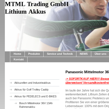
MTML Trading GmbH
Lithium Akkus
Home
Produkte
Service und Technik
NEWS
Über uns
Kontakt
Panasonic Mittelmotor 
-> SOFORTKAUF HIER!!!
Beque
überweisen! Versandkostenfrei
Akkuzellen und Industrieakkus
Akkus für Golf Trolley Caddy
Im laufe der Jahre hat sich die Q
weiterentwickelt. Lithium Zellen
Akkus für PEDELECS und E-BIKES
auch bei Panasonic Pedelecs und
Profitieren Sie von einer größer
Bosch Mittelmotor 36V 13Ah
Lebensdauer. 100% mit dem Ori
Rahmenakku