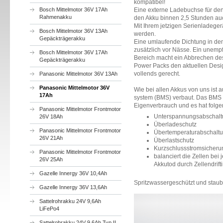
kompatibel!
Bosch Mittelmotor 36V 17Ah
Eine externe Ladebuchse für den 
Rahmenakku
den Akku binnen 2,5 Stunden au
Mit Ihrem jetzigen Serienladeger
Bosch Mittelmotor 36V 13Ah
werden.
Gepäckträgerakku
Eine umlaufende Dichtung in de
zusätzlich vor Nässe. Ein unemp
Bosch Mittelmotor 36V 17Ah
Bereich macht ein Abbrechen des
Gepäckträgerakku
Power Packs den aktuellen Desi
vollends gerecht.
Panasonic Mittelmotor 36V 13Ah
Panasonic Mittelmotor 36V
Wie bei allen Akkus von uns ist
17Ah
system (BMS) verbaut. Das BMS i
Eigenverbrauch und es hat folge
Panasonic Mittelmotor Frontmotor
Unterspannungsabschal
26V 18Ah
Überladeschutz
Panasonic Mittelmotor Frontmotor
Übertemperaturabschalt
26V 21Ah
Überlastschutz
Kurzschlussstromsicheru
Panasonic Mittelmotor Frontmotor
balanciert die Zellen be
26V 25Ah
Akkutod durch Zellendrift
Gazelle Innergy 36V 10,4Ah
Spritzwassergeschützt und staub
Gazelle Innergy 36V 13,6Ah
Sattelrohrakku 24V 9,6Ah
LiFePo4
Sattelrohrakku 24V 9,6Ah Typ II