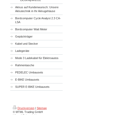
LiCoxNiyMnzO2
Akkus auf Kundenwunsch: Unsere
Akkutechnik in Ihr Akkugehäuse
Bordcomputer Cycle Analyst 2.3 CA-
LSA
Bordcomputer Watt Meter
Gepäckträger
Kabel und Stecker
Ladegeräte
Mode 3 Ladekabel für Elektroautos
Rahmentasche
PEDELEC Umbausets
E-BIKE Umbausets
SUPER E-BIKE Umbausets
Druckversion
|
Sitemap
© MTML Trading GmbH