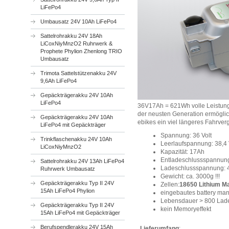
LiFePo4
Umbausatz 24V 10Ah LiFePo4
Sattelrohrakku 24V 18Ah
LiCoxNiyMnzO2 Ruhrwerk &
Prophete Phylion Zhenlong TRIO
Umbausatz
Trimota Sattelstützenakku 24V
9,6Ah LiFePo4
Gepäckträgerakku 24V 10Ah
LiFePo4
36V17Ah = 621Wh volle Leistung 
der neusten Generation ermögli
Gepäckträgerakku 24V 10Ah
ebikes ein viel längeres Fahrve
LiFePo4 mit Gepäckträger
Spannung: 36 Volt
Trinkflaschenakku 24V 10Ah
Leerlaufspannung: 38,4 
LiCoxNiyMnzO2
Kapazität: 17Ah
Entladeschlussspannung
Sattelrohrakku 24V 13Ah LiFePo4
Ladeschlussspannung: 4
Ruhrwerk Umbausatz
Gewicht: ca. 3000g !!!
Gepäckträgerakku Typ II 24V
Zellen:
18650 Lithium M
15Ah LiFePo4 Phylion
eingebautes battery ma
Lebensdauer > 800 Lad
Gepäckträgerakku Typ II 24V
kein Memoryeffekt
15Ah LiFePo4 mit Gepäckträger
Berufspendlerakku 24V 15Ah
Lieferumfang
: