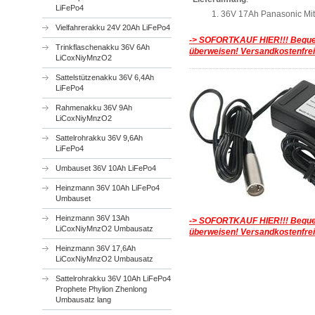
LiFePo4
36V 17Ah Panasonic Mi
Vielfahrerakku 24V 20Ah LiFePo4
-> SOFORTKAUF HIER!!!
Beque
Trinkflaschenakku 36V 6Ah
überweisen! Versandkostenfrei
LiCoxNiyMnzO2
Sattelstützenakku 36V 6,4Ah
LiFePo4
Rahmenakku 36V 9Ah
LiCoxNiyMnzO2
Sattelrohrakku 36V 9,6Ah
LiFePo4
Umbauset 36V 10Ah LiFePo4
Heinzmann 36V 10Ah LiFePo4
Umbauset
Heinzmann 36V 13Ah
-> SOFORTKAUF HIER!!!
Beque
LiCoxNiyMnzO2 Umbausatz
überweisen! Versandkostenfrei
Heinzmann 36V 17,6Ah
LiCoxNiyMnzO2 Umbausatz
Sattelrohrakku 36V 10Ah LiFePo4
Prophete Phylion Zhenlong
Umbausatz lang