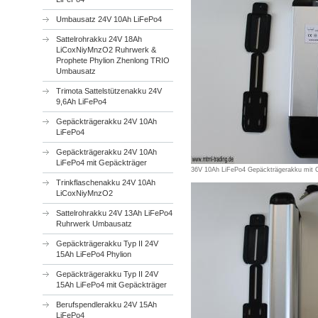
Umbausatz 24V 10Ah LiFePo4
Sattelrohrakku 24V 18Ah
LiCoxNiyMnzO2 Ruhrwerk &
Prophete Phylion Zhenlong TRIO
Umbausatz
Trimota Sattelstützenakku 24V
9,6Ah LiFePo4
Gepäckträgerakku 24V 10Ah
LiFePo4
Gepäckträgerakku 24V 10Ah
LiFePo4 mit Gepäckträger
36V 10Ah LiFePo4 Gepäckträgerakku mit C
Trinkflaschenakku 24V 10Ah
LiCoxNiyMnzO2
Sattelrohrakku 24V 13Ah LiFePo4
Ruhrwerk Umbausatz
Gepäckträgerakku Typ II 24V
15Ah LiFePo4 Phylion
Gepäckträgerakku Typ II 24V
15Ah LiFePo4 mit Gepäckträger
Berufspendlerakku 24V 15Ah
LiFePo4