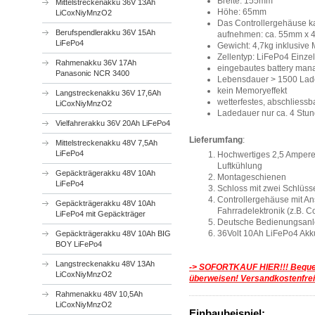
Breite: 155mm
Mittelstreckenakku 36V 13Ah
Höhe: 65mm
LiCoxNiyMnzO2
Das Controllergehäuse k
Berufspendlerakku 36V 15Ah
aufnehmen: ca. 55mm x
LiFePo4
Gewicht: 4,7kg inklusive
Zellentyp: LiFePo4 Einzel
Rahmenakku 36V 17Ah
eingebautes battery ma
Panasonic NCR 3400
Lebensdauer > 1500 Lad
kein Memoryeffekt
Langstreckenakku 36V 17,6Ah
wetterfestes, abschliess
LiCoxNiyMnzO2
Ladedauer nur ca. 4 Stun
Vielfahrerakku 36V 20Ah LiFePo4
Lieferumfang
:
Mittelstreckenakku 48V 7,5Ah
LiFePo4
Hochwertiges 2,5 Ampere 
Luftkühlung
Gepäckträgerakku 48V 10Ah
Montageschienen
LiFePo4
Schloss mit zwei Schlüss
Controllergehäuse mit An
Gepäckträgerakku 48V 10Ah
Fahrradelektronik (z.B. C
LiFePo4 mit Gepäckträger
Deutsche Bedienungsanl
36Volt 10Ah LiFePo4 Akk
Gepäckträgerakku 48V 10Ah BIG
BOY LiFePo4
Langstreckenakku 48V 13Ah
-> SOFORTKAUF HIER!!!
Beque
LiCoxNiyMnzO2
überweisen! Versandkostenfrei
Rahmenakku 48V 10,5Ah
LiCoxNiyMnzO2
Einbaubeispiel: