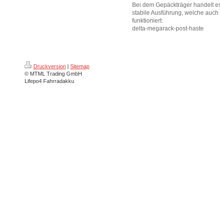
Bei dem Gepäckträger handelt e
stabile Ausführung, welche auc
funktioniert:
delta-megarack-post-haste
Druckversion
|
Sitemap
© MTML Trading GmbH
Lifepo4 Fahrradakku