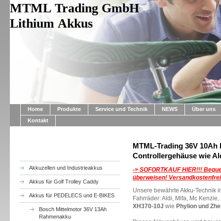
MTML Trading GmbH
Lithium Akkus
Home
Produkte
Service und Technik
NEWS
Über uns
Kontakt
MTML-Trading 36V 10Ah L
Controllergehäuse wie Al
Akkuzellen und Industrieakkus
-> SOFORTKAUF HIER!!!
Beque
überweisen! Versandkostenfrei
Akkus für Golf Trolley Caddy
Unsere bewährte Akku-Technik i
Akkus für PEDELECS und E-BIKES
Fahrräder: Aldi, Mifa, Mc Kenzie
XH370-10J
wie
Phylion und Zhen
Bosch Mittelmotor 36V 13Ah
Rahmenakku