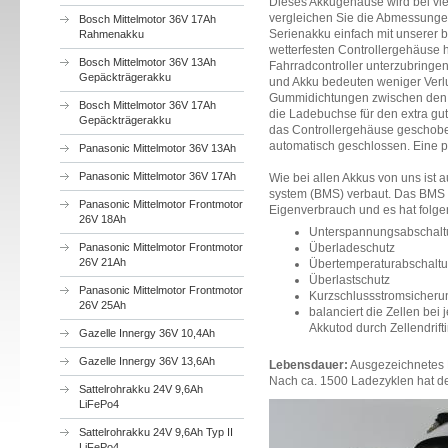
Dieses Akkugehäuse wird bei viel
vergleichen Sie die Abmessungen
Bosch Mittelmotor 36V 17Ah
Serienakku einfach mit unserer 
Rahmenakku
wetterfesten Controllergehäuse h
Bosch Mittelmotor 36V 13Ah
Fahrradcontroller unterzubringe
Gepäckträgerakku
und Akku bedeuten weniger Verl
Gummidichtungen zwischen den
Bosch Mittelmotor 36V 17Ah
die Ladebuchse für den extra gu
Gepäckträgerakku
das Controllergehäuse geschobe
automatisch geschlossen. Eine 
Panasonic Mittelmotor 36V 13Ah
Panasonic Mittelmotor 36V 17Ah
Wie bei allen Akkus von uns ist
system (BMS) verbaut. Das BMS i
Panasonic Mittelmotor Frontmotor
Eigenverbrauch und es hat folge
26V 18Ah
Unterspannungsabschal
Überladeschutz
Panasonic Mittelmotor Frontmotor
26V 21Ah
Übertemperaturabschalt
Überlastschutz
Panasonic Mittelmotor Frontmotor
Kurzschlussstromsicheru
26V 25Ah
balanciert die Zellen be
Akkutod durch Zellendrift
Gazelle Innergy 36V 10,4Ah
Gazelle Innergy 36V 13,6Ah
Lebensdauer:
Ausgezeichnetes 
Nach ca. 1500 Ladezyklen hat de
Sattelrohrakku 24V 9,6Ah
LiFePo4
Sattelrohrakku 24V 9,6Ah Typ II
LiFePo4