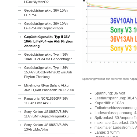
LiCoxNiyMnzO2
Gepäckträgerakku 36V 10Ah
LiFePo4
Gepäckträgerakku 36V 10Ah
LiFePo4 mit Gepäckträger
Gepäckträgerakku Typ II 36V
10Ah LiFePo4 wie Aldi Phylion
Zhenlong
Gepäckträgerakku Typ II 36V
10Ah LiFePo4 mit Gepäckträger
Gepäckträgerakku Typ II 36V
15,4Ah LiCoxNiyMnzO2 wie Aldi
Phylion Zhenlong
Spannungsverlauf zur entnommenen Kapaz
Mittelmotor 8Fun Bafang Akku
36V 11,6Ah Panasonic NCR 2900
Spannung: 36 Volt
Leerlaufspannung: 38,4 V
Panasonic NCR18650PF 36V
Kapazität: > 10Ah
11,6Ah LiMn Akku
Entladeschlussspannung:
Sony Konion US18650V3 36V
Ladeschlussspannung: 43
11Ah LiMn Gepäckträgerakku
Spitzenlast: 30 Ampere fü
maximale Dauerlast: 25 
Sony Konion US18650V3 36V
maximaler Ladestrom: 5
13Ah LiMn Akku
Länge: 370mm