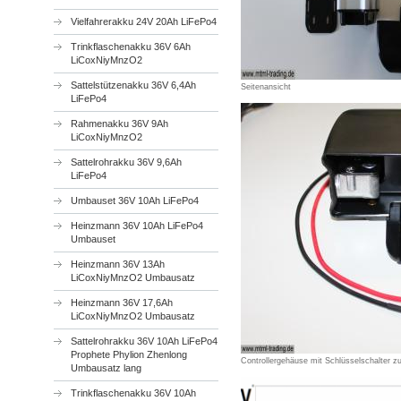
Vielfahrerakku 24V 20Ah LiFePo4
Trinkflaschenakku 36V 6Ah
LiCoxNiyMnzO2
Sattelstützenakku 36V 6,4Ah
Seitenansicht
LiFePo4
Rahmenakku 36V 9Ah
LiCoxNiyMnzO2
Sattelrohrakku 36V 9,6Ah
LiFePo4
Umbauset 36V 10Ah LiFePo4
Heinzmann 36V 10Ah LiFePo4
Umbauset
Heinzmann 36V 13Ah
LiCoxNiyMnzO2 Umbausatz
Heinzmann 36V 17,6Ah
LiCoxNiyMnzO2 Umbausatz
Sattelrohrakku 36V 10Ah LiFePo4
Prophete Phylion Zhenlong
Controllergehäuse mit Schlüsselschalter 
Umbausatz lang
Trinkflaschenakku 36V 10Ah