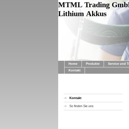
MTML Trading Gm
Lithium Akkus
Home
Produkte
Service und T
Kontakt
Kontakt
So finden Sie uns