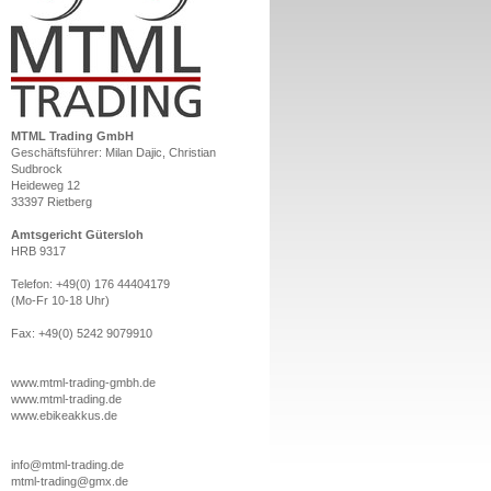
MTML Trading GmbH
Geschäftsführer: Milan Dajic, Christian
Sudbrock
Heideweg 12
33397 Rietberg
Amtsgericht Gütersloh
HRB 9317
Telefon:
+49(0) 176 44404179
(Mo-Fr 10-18 Uhr)
Fax: +49(0) 5242 9079910
www.mtml-trading-gmbh.de
www.mtml-trading.de
www.ebikeakkus.de
info@mtml-trading.de
mtml-trading@gmx.de