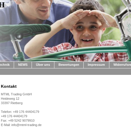
bH
echnik
NEWS
Über uns
Bewertungen
Impressum
Widerrufsr
Kontakt
MTML Trading GmbH
Heideweg 12
33397 Rietberg
Telefon:
+49 176 44404179
+49 176 44404179
Fax: +49 5242 9079910
E-Mail: info@mtml-trading.de